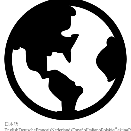
日本語
English
Deutsche
Français
Nederlands
Español
Italiano
Polskie
Čeština
R