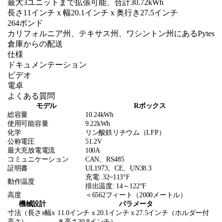
最大3ユニットまで拡張可能、合計30.72kWh
長さ11インチ x 幅20.1インチ x 奥行き27.5インチ
264ポンド
カリフォルニア州、テキサス州、ワシントン州にあるPytes
倉庫からの配送
仕様
ドキュメンテーション
ビデオ
電卓
よくある質問
モデル
Rボックス
総容量
10.24kWh
使用可能容量
9.22kWh
化学
リン酸鉄リチウム（LFP）
公称電圧
51.2V
最大充放電電流
100A
コミュニケーション
CAN、RS485
証明書
UL1973、CE、UN38.3
充電: 32~113°F
動作温度
排出温度: 14～122°F
高度
＜6562フィート（2000メートル）
機械設計
パラメータ
寸法（長さx幅x
11.0インチ x 20.1インチ x 27.5インチ（ホルダー付
高さ）
き高さ30.8インチ）