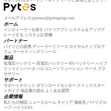
今すぐPYTESパートナーネットワークに参加しましょう！
メールアドレス:pytesess@pytesgroup.com
ホーム
インストーラーを探す
パイツアプリ
システムをアップグ
レードする
システム計算機
パートナー
パイツとの提携
ディーラーリソース
ロイヤルティプログ
ラム
マーケティングリソース
製品
低電圧バッテリー
高電圧バッテリー
RVバッテリー
ハイブ
リッドインバータ
バルコニーソリューション
ケース
アク
セサリー
サポート
サポートチケット
ダウンロードセンター
クイックスター
トガイド
保証書の提出
よくある質問
企業情報
私たちの物語
ニュースルーム
キャリア
連絡先
パイツグル
ープ
パイツUSA