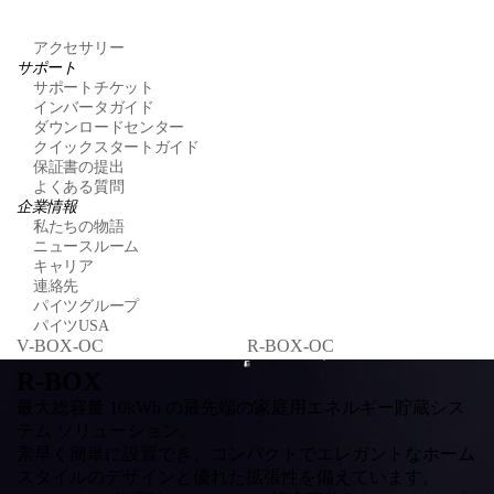
アクセサリー
サポート
サポートチケット
インバータガイド
ダウンロードセンター
クイックスタートガイド
保証書の提出
よくある質問
企業情報
私たちの物語
ニュースルーム
キャリア
連絡先
パイツグループ
パイツUSA
V-BOX-OC
R-BOX-OC
V
R-BOX
最大総容量 10kWh の最先端の家庭用エネルギー貯蔵シス
テム ソリューション。
素早く簡単に設置でき、コンパクトでエレガントなホーム
スタイルのデザインと優れた拡張性を備えています。