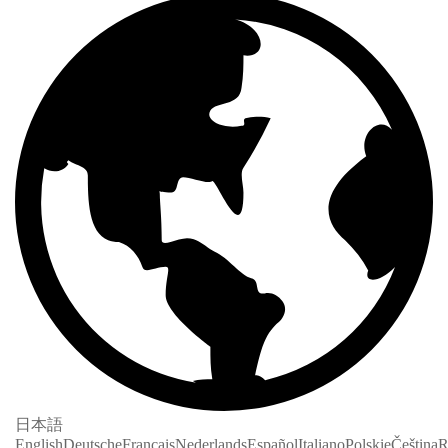
日本語
English
Deutsche
Français
Nederlands
Español
Italiano
Polskie
Čeština
R