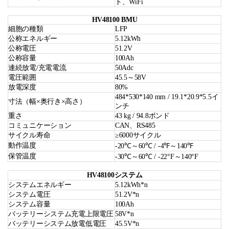
ト、WiFi
HV48100 BMU
細胞の種類
LFP
公称エネルギー
5.12kWh
公称電圧
51.2V
公称容量
100Ah
連続放電/充電電流
50Adc
電圧範囲
45.5～58V
放電深度
80%
484*530*140 mm / 19.1*20.9*5.5イ
寸法（幅×奥行き×高さ）
ンチ
重さ
43 kg / 94.8ポンド
コミュニケーション
CAN、RS485
サイクル寿命
≥6000サイクル
動作温度
-20℃～60℃ / -4℉～140℉
保管温度
-30℃～60℃ / -22°F～140°F
HV48100システム
システムエネルギー
5.12kWh*n
システム電圧
51.2V*n
システム容量
100Ah
バッテリーシステム充電上限電圧
58V*n
バッテリーシステム放電低電圧
45.5V*n