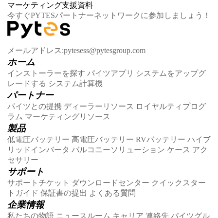
マーケティング支援資料
今すぐPYTESパートナーネットワークに参加しましょう！
メールアドレス:pytesess@pytesgroup.com
ホーム
インストーラーを探す
パイツアプリ
システムをアップグ
レードする
システム計算機
パートナー
パイツとの提携
ディーラーリソース
ロイヤルティプログ
ラム
マーケティングリソース
製品
低電圧バッテリー
高電圧バッテリー
RVバッテリー
ハイブ
リッドインバータ
バルコニーソリューション
ケース
アク
セサリー
サポート
サポートチケット
ダウンロードセンター
クイックスター
トガイド
保証書の提出
よくある質問
企業情報
私たちの物語
ニュースルーム
キャリア
連絡先
パイツグル