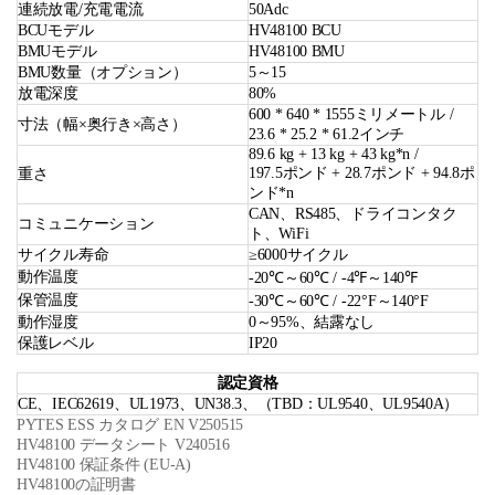
連続放電/充電電流
50Adc
BCUモデル
HV48100 BCU
BMUモデル
HV48100 BMU
BMU数量（オプション）
5～15
放電深度
80%
600 * 640 * 1555ミリメートル /
寸法（幅×奥行き×高さ）
23.6 * 25.2 * 61.2インチ
89.6 kg + 13 kg + 43 kg*n /
197.5ポンド + 28.7ポンド + 94.8ポ
重さ
ンド*n
CAN、RS485、ドライコンタク
コミュニケーション
ト、WiFi
サイクル寿命
≥6000サイクル
動作温度
-20℃～60℃ / -4℉～140℉
保管温度
-30℃～60℃ / -22°F～140°F
動作湿度
0～95%、結露なし
保護レベル
IP20
認定資格
CE、IEC62619、UL1973、UN38.3、（TBD：UL9540、UL9540A）
PYTES ESS カタログ EN V250515
HV48100 データシート V240516
HV48100 保証条件 (EU-A)
HV48100の証明書