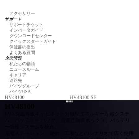
アクセサリー
サポート
サポートチケット
インバータガイド
ダウンロードセンター
クイックスタートガイド
保証書の提出
よくある質問
企業情報
私たちの物語
ニュースルーム
キャリア
連絡先
パイツグループ
パイツUSA
HV48100
HV48100 SE
HV48100
IP20 保護等級キャビネット分散型エネルギー貯蔵システ
ム。バッテリー パック、高電圧制御ボックス、バッテリ
ー管理システムを統合。
充電ステーション、建物、工場などのシナリオで広く使用