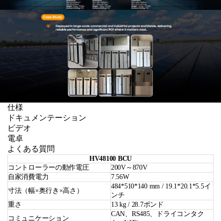
仕様
ドキュメンテーション
ビデオ
電卓
よくある質問
HV48100 BCU
コントローラーの動作電圧
200V～870V
自家消費電力
7.56W
484*510*140 mm / 19.1*20.1*5.5イ
寸法（幅×奥行き×高さ）
ンチ
重さ
13 kg / 28.7ポンド
CAN、RS485、ドライコンタク
コミュニケーション